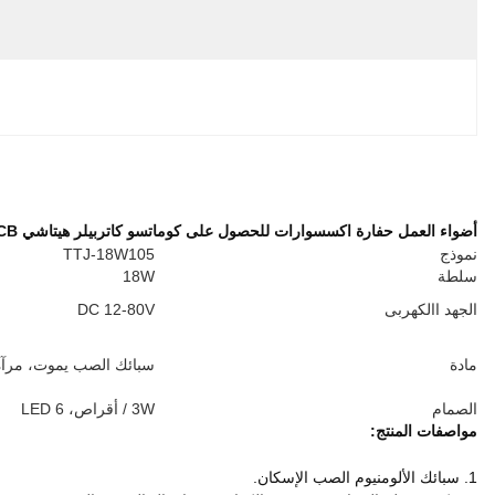
القدرة على العرض:
5000 PCS/MONTH
إبراز:
تجهيز ثقيل Construction جزء
, 
VOL-VO حفار قطعة
وصف المنتج
50000H
110 * 75 * 65mm و
حفظ الطاقة، طويل الحياة العملية، وارتفاع مضيئة،
بعيد المدى
رافعة شوكية، حفارة، رافعة وآلات البناء، شاحنة،
angriculture الآلات والمركبات والقوارب
والدراجات النارية
40 PCS / الكرتون