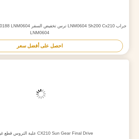
LC00221 Excavator Ring Gear CX210LR CX160B CX160C CX160D LC CX210B
CX210C LC CX225SR CX210N CX210C LR
احصل على أفضل سعر