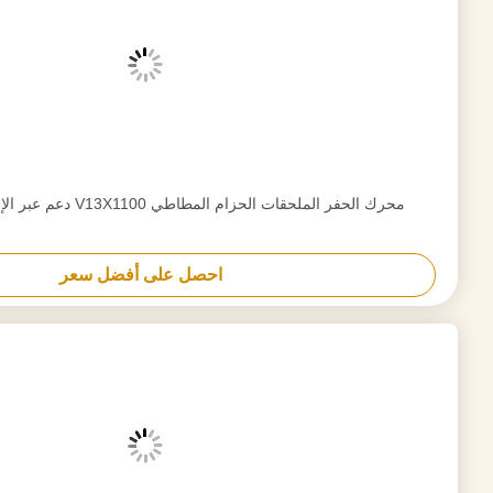
الحزام المطاط V13X1210 لموقف المحرك
احصل على أفضل سعر