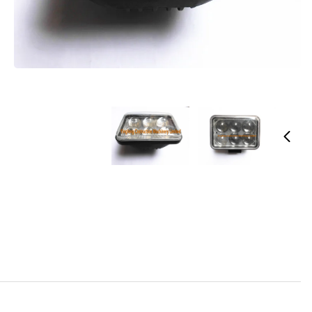
واء العمل حفارة اكسسوارات للحصول على كوماتسو كاتربيلر هيتاشي JCB
الاسم التجاري:
YF
رقم الطراز: