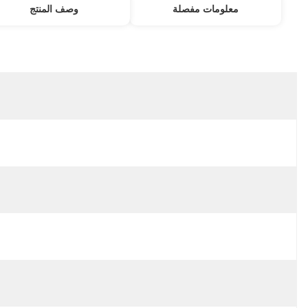
معلومات مفصلة
مكان المنشأ:
الصين
اسم العلامة التجارية:
YF
رقم الموديل:
TTJ-18W105
نموذج:
TTJ-18W105
حياة:
50000H