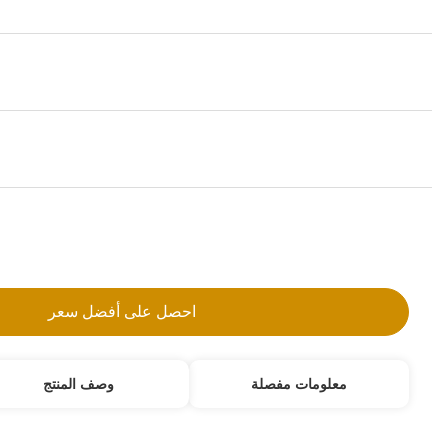
hpv35 hpv55
الـ MOQ:
1 مجموعة
تفاصيل التعبئة:
كيس من البلاستيك/صندوق
شروط الدفع:
T/T, ويسترن يونيون, سند معلّق تسليم, باي بال
اتصل بنا
معلومات مفصلة