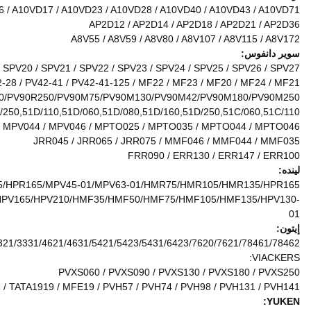
PV90R030/PV90R042/PV9
Hmf63-01/MPR63/HPR75/HPR90/HPR1
0/BMV35/BMV55/BMV75/BMV105/BMV135/BPR55/BPR75/BPR105/BP