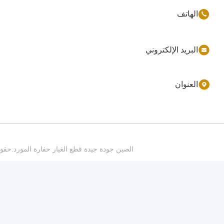
86-177-44909388
sales@ynfmachinery.com