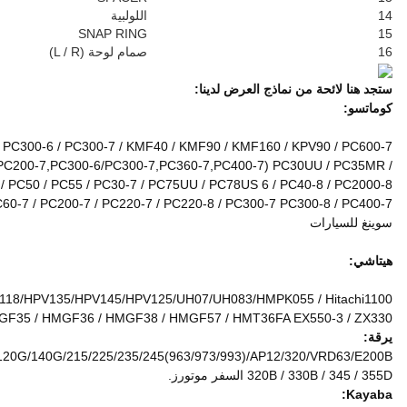
1
1
1
HPV35/HPV55/HPV90/HPV160/HPV75/HPV95/HPV132/HPV140/
HPV091/EX1 مضخات الرئيسية
SBS80/SBS140(312C/3 مضخات هيدروليكية