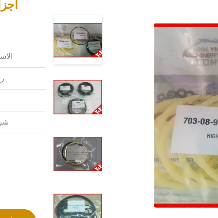
أجزا
الاس
رق
شرو