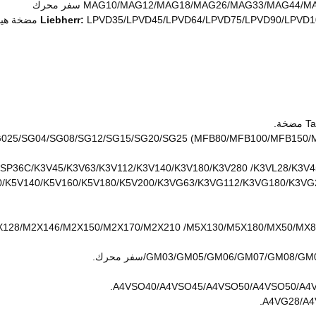
MAG10/MAG12/MAG18/MAG26/MAG33/MAG سفر محرك
LPVD35/LPVD45/LPVD64/LPVD75/LPVD مضخة هيدروليّ
Liebherr:
ة.
SG015/SG02/SG025/SG04/SG08/SG12/SG15/SG20/SG25 (MFB80/MFB100/
SP36C/K3V45/K3V63/K3V112/K3V140/K3V180/K3V280 /K3VL28/K3V4
/K5V140/K5V160/K5V180/K5V200/K3VG63/K3VG112/K3VG180/K3VG2
/M2X120/M2X128/M2X146/M2X150/M2X170/M2X210 /M5X130/M5X180/MX5
GM03/GM05/GM06/GM07/G/سفر محرك.
A4VSO40/A4VSO45/A4VSO50/A4VSO50/A4V
A4VG28/A4