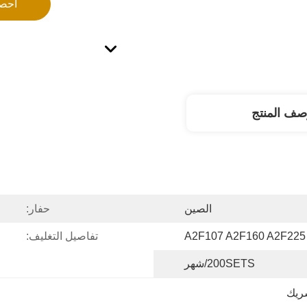
احص
صف المنتج
الصين
حفار:
A2F107 A2F160 A2F225
تفاصيل التغليف:
200SETS/شهر
ريك