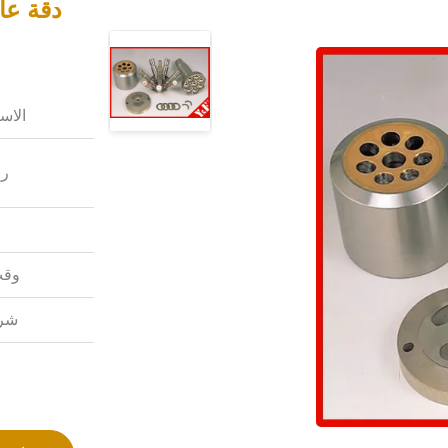
دقة عا
الاس
رق
وقت
شرو