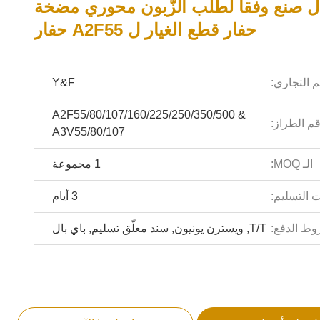
ل صنع وفقا لطلب الزّبون محوري مضخة
حفار قطع الغيار ل A2F55 حفار
م التجاري:
Y&F
A2F55/80/107/160/225/250/350/500 &
م الطراز:
A3V55/80/107
الـ MOQ:
1 مجموعة
 التسليم:
3 أيام
ط الدفع:
T/T, ويسترن يونيون, سند معلّق تسليم, باي بال