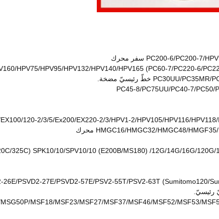
PC200-6/PC20 سفر محرك
160/HPV75/HPV95/HPV132/HPV140/HPV165 (PC60-7/PC220-6/PC220-
PC30 خطّ رئيسيّ مضخة.
PC45-8/PC75UU/PC40-7/PC50/P
HPV091/EX100/120-2/3/5/Ex200/EX220-2/3/HPV1-2/HPV105/HPV116 خطّ رئي
HMGC16/HMGC32/HMGC48/HMGF35 محرك
140 (312C/320C/325C) SPK10/10/SPV10/10 (E200B/MS180) /12G/14G/16G/1
26E/PSVD2-27E/PSVD2-57E/PSV2-55T/PSV2-63T (Sumitomo120/Sum
MSG50P/MSF18/MSF23/MSF27/MSF37/MSF46/MSF52/MSF53/MSF5