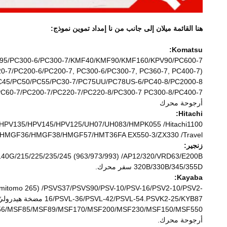
هنا القائمة ميلان إلى جانب من نا إمداد تموين نموذج:
Komatsu:
0-7/HPV95/PC300-6/PC300-7/KMF40/KMF90/KMF160/KPV90/PC600-7
7/PC200-6/PC200-7, PC300-6/PC300-7, PC360-7, PC400-7)
UU/PC35MR/PC45/PC50/PC55/PC30-7/PC75UU/PC78US-6/PC40-8/PC2000-8
C60-7/PC200-7/PC220-7/PC220-8/PC300-7 PC300-8/PC400-7
أرجوحة محرك
Hitachi:
/HPV118/HPV135/HPV145/HPV125/UH07/UH083/HMPK055 /Hitachi1100
/HMGF36/HMGF38/HMGF57/HMT36FA EX550-3/ZX330 /Travel
زنجير:
20G/140G/215/225/235/245 (963/973/993) /AP12/320/VRD63/E200B
320B/330B/345/355D سفر محرك.
Kayaba:
itomo 265) /PSVS37/PSVS90/PSV-10/PSV-16/PSV2-10/PSV2-
16/PSVL-36/PSVL-42/PSVL-54.PSVK2-25/KYB87 مضخة هيدروليّ رئيسيّ.
6/MSF85/MSF89/MSF170/MSF200/MSF230/MSF150/MSF550
أرجوحة محرك.