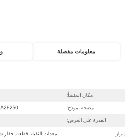
معلومات مفصلة
و
مكان المنشأ:
مضخة نموذج:
 A2F250
القدرة على العرض:
إبراز:
معدات الثقيلة قطعة
, 
حفار ش