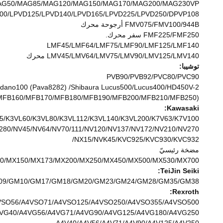
44/MAG50/MAG85/MAG120/MAG150/MAG170/MAG200/MAG230VP
90/LPVD100/LPVD125/LPVD140/LPVD165/LPVD225/LPVD250/DPVP108
FMV075/FMV100/944B أرجوحة محرك
FMF225/FMF250 سفر محرك.
LMF45/LMF64/LMF75/LMF90/LMF125/LMF140
LMV45/LMV64/LMV75/LMV90/LMV125/LMV140 محرك
توشيبا:
PVB90/PVB92/PVC80/PVC90
Tadano100 (Pava8282) /Shibaura Lucus500/Lucus400/HD450V-2 مضخ
MFB150/MFB160/MFB170/MFB180/MFB190/MFB200/MFB210/MFB250
Kawasaki:
5/K3VL60/K3VL80/K3VL112/K3VL140/K3VL200/K7V63/K7V100
80/NV45/NV64/NV70/111/NV120/NV137/NV172/NV210/NV270
/NX15/NVK45/KVC925/KVC930/KVC932
مضخة رئيسيّ
0/MX80/MX150/MX173/MX200/MX250/MX450/MX500/MX530/MX700
TeiJin Seiki:
M08/GM09/GM10/GM17/GM18/GM20/GM23/GM24/GM28/GM35/GM38
Rexroth:
SO56/A4VSO71/A4VSO125/A4VSO250/A4VSO355/A4VSO500.
VG40/A4VG56/A4VG71/A4VG90/A4VG125/A4VG180/A4VG250.
A4V40/A4V56/A4V71/A4V90/A4V125/A4V250