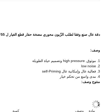
دقة عال صنع وفقا لطلب الزّبون محوري مضخة حفار قطع الغيار ل A2F55 حفار
وصف:
1. موثوق, high pressure وتصميم حياة الطويلة
2. low noise
3. فعالية عال وإمكانية عال self-Priming
4. مدى واسع من تحكم خيار
منتوج وصف:
مادة
وصف
كمية