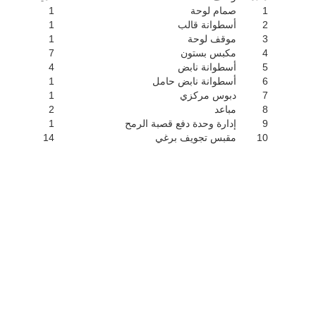
1
صمام لوحة
1
2
أسطوانة قالب
1
3
موقف لوحة
1
4
مكبس بستون
7
5
أسطوانة نابض
4
6
أسطوانة نابض حامل
1
7
دبوس مركزي
1
8
مباعد
2
9
إدارة وحدة دفع قصبة الرمح
1
10
مقبس تجويف برغي
14