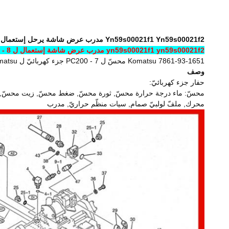
Yn59s00021f1 Yn59s00021f2 مدرب عرض شاشة يرحل إستعمال ل Kobelco حفار Sk200 - 8 Sk250 - 8 Sk210-8 Sk350 - 8
yn59s00021f1 yn59s00021f2 مدرب عرض شاشة إستعمال ل sk200 - 8 sk250 - 8 sk210-8 sk350 - 8
7861-93-1651 Komatsu محسّ ل PC200 - 7 جزء كهربائيّ ل Komatsu حفار
وصف
حفار جزء كهربائيّ:
محسّ: ماء درجة حرارة محسّ, ثورة محسّ, ضغط محسّ, زيت محسّ, مح
محرك, ملفّ لولبيّ صمام, سيات منظّم حراريّ, مدرب