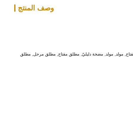
وصف المنتج
اح, مولد, مولد, مضخة دليليّ, مطلق مفتاح, مطلق مرحل, مطلق