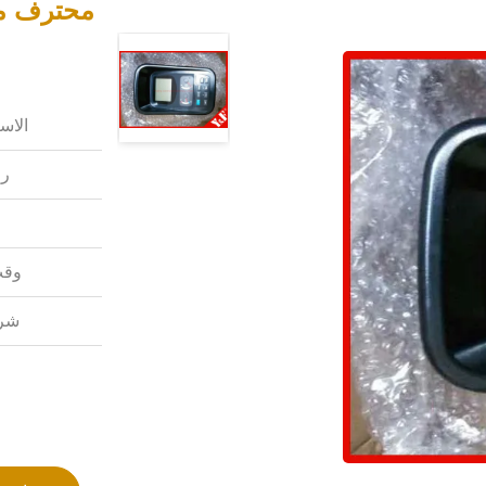
الاس
رق
وقت
شرو