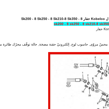
سّ مزوّى, حاسوب لوح, إلكترونيّ حقنة مضخة, حالة توقّف محرّك طائرة مفت