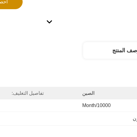
احص
صف المنتج
الصين
تفاصيل التغليف:
10000/month
ن