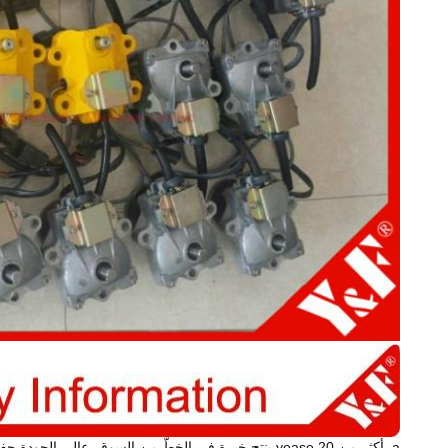
a. أكثر من 20 yease ينتج خبرة في الخطّ من السوق, عالي الجودة حفار قطعة.