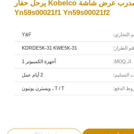
محترف مدرب عرض شاشة Kobelco يرحل حفار
Yn59s00021f1 Yn59s00021f2
م التجاري:
Y&F
م الطراز:
KDRDE5K-31 KWE5K-31
الـ MOQ:
أجهزة الكمبيوتر 1
 التسليم:
2 أيام عمل
ط الدفع:
T / T ، ويسترن يونيون