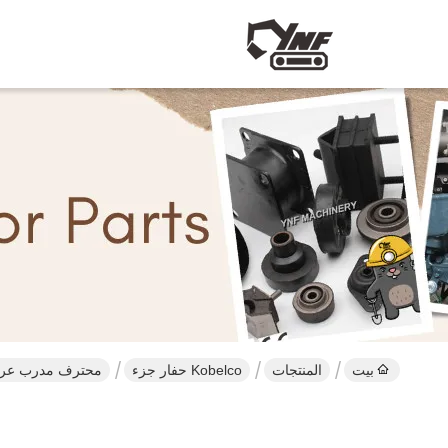
بيت
المنتجات
Kobelco حفار جزء
محترف مدرب عرض شاشة Kobelco يرحل حفار f2