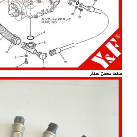
ضغط محسّ لحفار