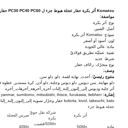
Komatsu أثر بكرة حفار عجلة هبوط جزء ل PC30 PC40 PC60 حفار عنصر
مواصفة:
نوع: أثر بكرة
أصل: الصين
نموذج: Komatsu أثر بكرة
لون: أسود أو أصفر
مادة: عالي الجودة
تقنية: عمليّة تطريق فولاذيّ
شرط: جديد
نوع متحرّك: زحّاف حفار
وصف:
منتوج رئيسيّ:
أحدث, نهاية لقمة, دلو, دلو سن,
أثر جلبة ودبوس إلى_إلىون_إلىة_إلىات آخره_آخرهة_آخرهات_آخره
إشارة:
anmar, sumitomo, mitsubishi, ihisce, furukawa, liebherr,
kubota, lovol, takeuchi, kato حفار وجرّار تسوية إلى_إلىون_إلىة_إلىات آخره_آخرهة_آخرهات_آخره
عجلة هبوط جزء
شركة نقل جويّ
أثر بكرة
ضرس العجلة
بكرة
50Mn/قضيب
مادة
50Mn
40Mn