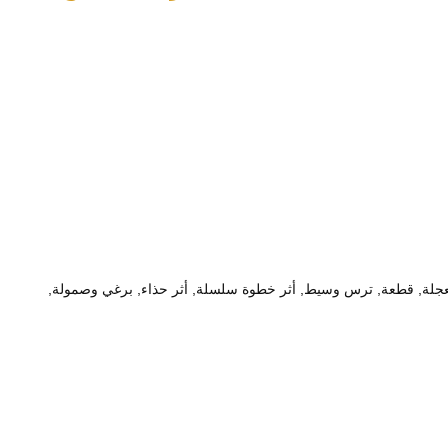
 قضيب, حقّ حجز, أثر موفق, نابض, مقرن idler, أثر بكرة, بكرة علويّ, ضرس العجلة, قطعة, ترس وسيط, أثر خطوة سلسلة, أثر حذاء, برغي وصمولة,