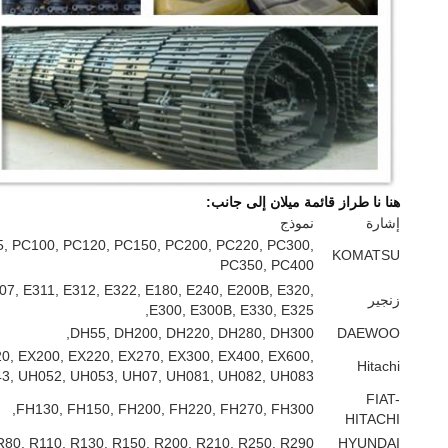
هنا نا طراز قائمة ميلان إلى جانب:
إشارة
نموذج
5, PC100, PC120, PC150, PC200, PC220, PC300,
KOMATSU
PC350, PC400
07, E311, E312, E322, E180, E240, E200B, E320,
زنجير
E300, E300B, E330, E325,
DH55, DH200, DH220, DH280, DH300,
DAEWOO
0, EX200, EX220, EX270, EX300, EX400, EX600,
Hitachi
3, UH052, UH053, UH07, UH081, UH082, UH083
FIAT-
FH130, FH150, FH200, FH220, FH270, FH300,
HITACHI
R80, R110, R130, R150, R200, R210, R250, R290
HYUNDAI