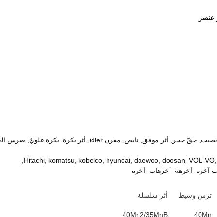
دلو مهايئة, سن دبوس, دلو دبوس وجلبة, دلو أذن, كرة مستدير, خطوة
Hitachi, komatsu, kobelco, hyundai, daewoo, doosan, VOL-VO, y
ترس وسيط
أثر سلسلة
40Mn2/35MnB
40Mn