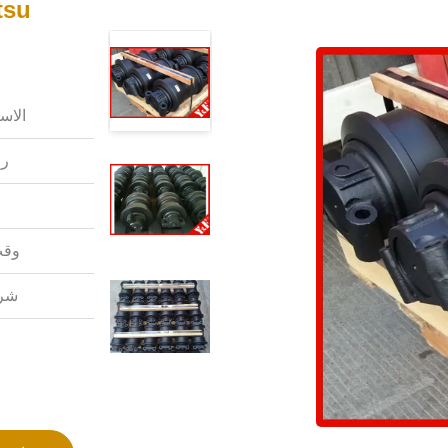
الاس
رق
وقت
شرو