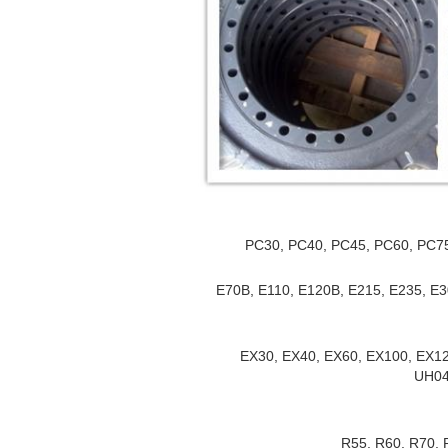
PC30, PC40, PC45, PC60, PC7
E70B, E110, E120B, E215, E235, E3
EX30, EX40, EX60, EX100, EX12
UH04
R55, R60, R70, 