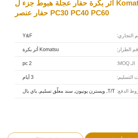
Komatsu أثر بكرة حفار عجلة هبوط جزء ل
PC30 PC40 PC60 حفار عنصر
م التجاري:
Y&F
م الطراز:
Komatsu أثر بكرة
الـ MOQ:
2 pc
 التسليم:
3 أيام
ط الدفع:
T/T, ويسترن يونيون, سند معلّق تسليم, باي بال