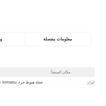
معلومات مفصلة
و
مكان المنشأ:
إبراز:
عجلة هبوط جزء
, 
komatsu عجلة هبوط جزء