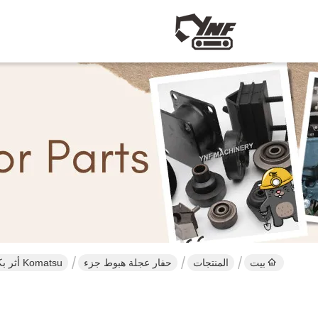
بيت
المنتجات
حفار عجلة هبوط جزء
Komatsu أثر بكرة حفار عجلة هبوط جزء ل PC30 PC40 PC60 حفار عنصر