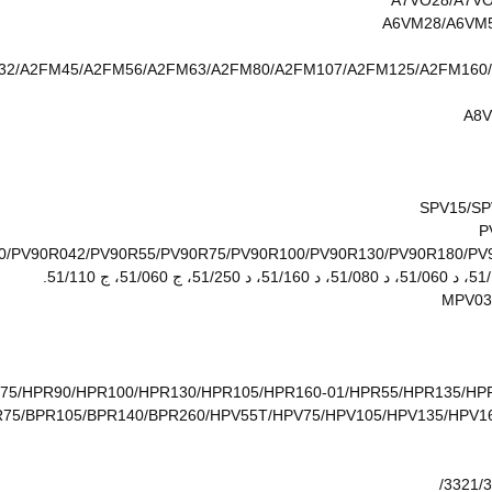
A7VO28/A7VO
A6VM28/A6VM5
32/A2FM45/A2FM56/A2FM63/A2FM80/A2FM107/A2FM125/A2FM160
A8V
SPV15/SP
P
0/PV90R042/PV90R55/PV90R75/PV90R100/PV90R130/PV90R180/P
MPV03
75/HPR90/HPR100/HPR130/HPR105/HPR160-01/HPR55/HPR135/H
PR75/BPR105/BPR140/BPR260/HPV55T/HPV75/HPV105/HPV135/HPV
3321/3