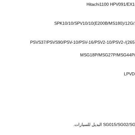
PSVD2-13E/PSVD2-16E/PSVD2-17E/PSVD2-21E/PSVD2-26E/PSVD2-27E/PSVD2-57E/PSV2-55T/PSV2-63T (Sumitomo120/سوميتومو 265)/PSVS37/PSVS90/PSV-10/PSV-16/PSV2-10/PSV2-
MSG18P/MSG27P/MSG44P/
بديل للسيارات.