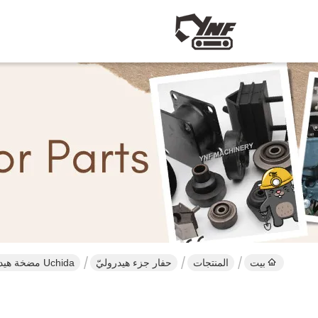
بيت
المنتجات
حفار جزء هيدروليّ
Uchida مضخة هيدروليّ جزء من حفار جزء هيدروليّ ل A7VO55/80/107/160/200/250/350/500 /1000