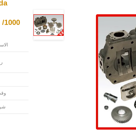
 /1000
الاس
رق
وقت
شرو