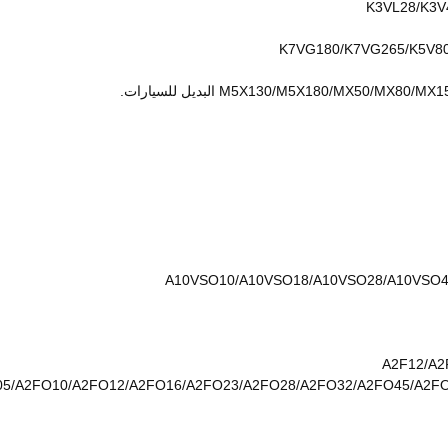
K7VG180/K7VG265/K5V80
A10VSO10/A10VSO18/A10VSO28/A10VSO4
A2F12/A2
5/A2FO10/A2FO12/A2FO16/A2FO23/A2FO28/A2FO32/A2FO45/A2FO