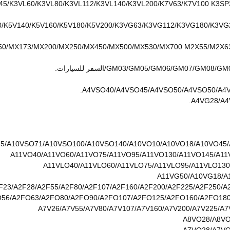
/K5V140/K5V160/K5V180/K5V200/K3VG63/K3VG112/K3VG180/K3VG2
GM03/GM05/GM06/GM/السفر للسيارات.
A4VSO40/A4VSO45/A4VSO50/A4VSO50/A4V
A4VG28/A4
5/A10VSO71/A10VSO100/A10VSO140/A10VO10/A10VO18/A10VO45/
A11VO40/A11VO60/A11VO75/A11VO95/A11VO130/A11VO145/A11
A11VLO40/A11VLO60/A11VLO75/A11VLO95/A11VLO130
A11VG50/A10VG18/A
F23/A2F28/A2F55/A2F80/A2F107/A2F160/A2F200/A2F225/A2F250/A
56/A2FO63/A2FO80/A2FO90/A2FO107/A2FO125/A2FO160/A2FO18
A7V26/A7V55/A7V80/A7V107/A7V160/A7V200/A7V225/A7
A8VO28/A8VO