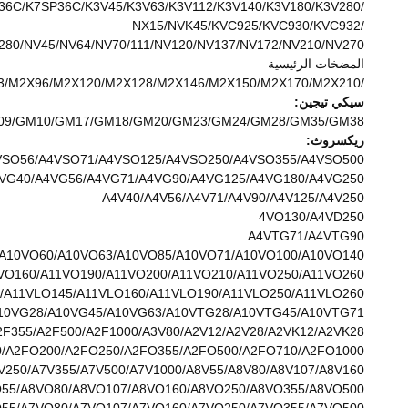
/K3VL28/K3V45/K3VL60/K3VL80/K3VL112/K3VL140/K3VL200/K7V63/K7V100 K3SP36C/K7SP36C/K3V45/K3V63/K3V112/K3V140/K3V180/K3V280
/NX15/NVK45/KVC925/KVC930/KVC932
80/NV45/NV64/NV70/111/NV120/NV137/NV172/NV210/NV270
المضخات الرئيسية
/M5X130/M5X180/MX50/MX80/MX150/MX173/MX200/MX250/MX450/MX500/MX530/MX700 M2X55/M2X63/M2X96/M2X120/M2X128/M2X146/M2X150/M2X170/M2X210 البديل للسيارات.
سيكي تيجين:
07/GM08/GM09/GM10/GM17/GM18/GM20/GM23/GM24/GM28/GM35/GM38
ريكسروث:
SO56/A4VSO71/A4VSO125/A4VSO250/A4VSO355/A4VSO500.
VG40/A4VG56/A4VG71/A4VG90/A4VG125/A4VG180/A4VG250.
A4V40/A4V56/A4V71/A4V90/A4V125/A4V250
4VO130/A4VD250
A4VTG71/A4VTG90.
A10VO60/A10VO63/A10VO85/A10VO71/A10VO100/A10VO140
VO160/A11VO190/A11VO200/A11VO210/A11VO250/A11VO260
/A11VLO145/A11VLO160/A11VLO190/A11VLO250/A11VLO260
10VG28/A10VG45/A10VG63/A10VTG28/A10VTG45/A10VTG71
2F355/A2F500/A2F1000/A3V80/A2V12/A2V28/A2VK12/A2VK28
0/A2FO200/A2FO250/A2FO355/A2FO500/A2FO710/A2FO1000
V250/A7V355/A7V500/A7V1000/A8V55/A8V80/A8V107/A8V160
55/A8VO80/A8VO107/A8VO160/A8VO250/A8VO355/A8VO500