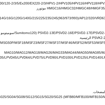
HMGC16/HMGC32/HMGC48/HMGF موتورز
MSG50P/MSF18/MSF23/MSF27/MSF37/MSF46/MSF52/MSF53/MSF5
SG015/SG02/SG025/SG04/SG08/SG12/SG15/SG20/SG25 (MFB80/MFB10) ال