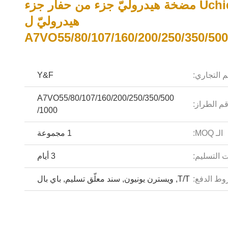
Uchida مضخة هيدروليّ جزء من حفار جزء
هيدروليّ ل
A7VO55/80/107/160/200/250/350/500
م التجاري:
Y&F
A7VO55/80/107/160/200/250/350/500
م الطراز:
/1000
الـ MOQ:
1 مجموعة
 التسليم:
3 أيام
ط الدفع:
T/T, ويسترن يونيون, سند معلّق تسليم, باي بال