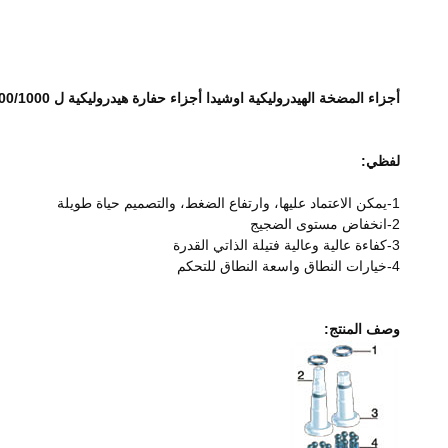
أجزاء المضخة الهيدروليكية اوشيدا أجزاء حفارة هيدروليكية ل A7VO55/80/107/160/200/250/350/500/1000
لفظي:
1-يمكن الاعتماد عليها، وارتفاع الضغط، والتصميم حياة طويلة
2-انخفاض مستوى الضجيج
3-كفاءة عالية وعالية فتيلة الذاتي القدرة
4-خيارات النطاق واسعة النطاق للتحكم
وصف المنتج: