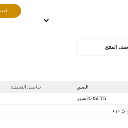
احص
صف المنتج
الصين
تفاصيل التغليف:
200SETS/شهر
يّ جزء