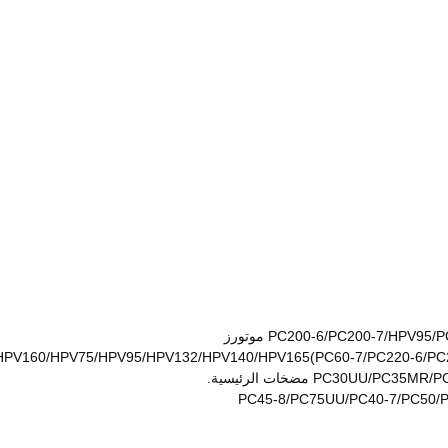
PV160/HPV75/HPV95/HPV132/HPV140/HPV165(PC60-7/PC220-6/PC22
PC30 مضخات الرئيسية.
PC45-8/PC75UU/PC40-7/PC50/P