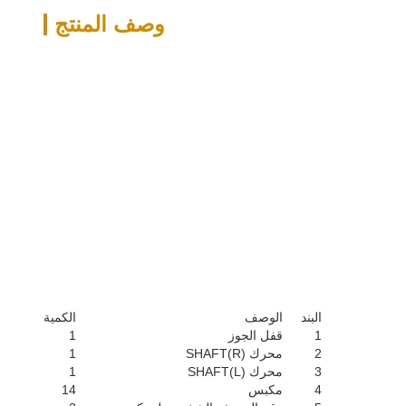
وصف المنتج
البند
الوصف
الكمية
1
قفل الجوز
1
2
محرك SHAFT(R)
1
3
محرك SHAFT(L)
1
4
مكبس
14