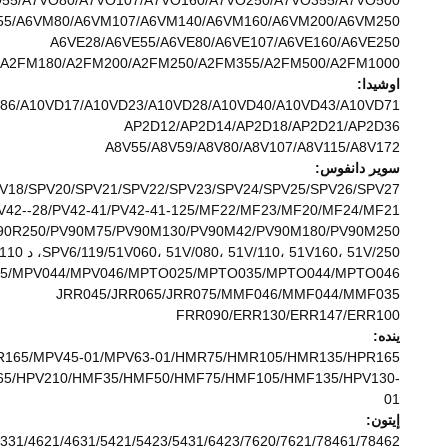
55/A7VO80/A7VO107/A7VO160/A7VO250/A7VO355/A7VO500
5/A6VM80/A6VM107/A6VM140/A6VM160/A6VM200/A6VM250
A6VE28/A6VE55/A6VE80/A6VE107/A6VE160/A6VE250
/A2FM180/A2FM200/A2FM250/A2FM355/A2FM500/A2FM1000
اوشيدا:
86/A10VD17/A10VD23/A10VD28/A10VD40/A10VD43/A10VD71
AP2D12/AP2D14/AP2D18/AP2D21/AP2D36
A8V55/A8V59/A8V80/A8V107/A8V115/A8V172
سوير دانفوس:
V18/SPV20/SPV21/SPV22/SPV23/SPV24/SPV25/SPV26/SPV27
V42--28/PV42-41/PV42-41-125/MF22/MF23/MF20/MF24/MF21
V90R250/PV90M75/PV90M130/PV90M42/PV90M180/PV90M250
SPV6/119/51V060، 51V/080، 51V/110، 51V160، 51V/250، د 51/110، د 51/060، د 51/080، د 51/160، د 51/250، ج 51/060، ج 51/110.
5/MPV044/MPV046/MPTO025/MPTO035/MPTO044/MPTO046
JRR045/JRR065/JRR075/MMF046/MMF044/MMF035
FRR090/ERR130/ERR147/ERR100
ينده:
PR165/MPV45-01/MPV63-01/HMR75/HMR105/HMR135/HPR165
165/HPV210/HMF35/HMF50/HMF75/HMF105/HMF135/HPV130-
01
إيتون:
331/4621/4631/5421/5423/5431/6423/7620/7621/78461/78462/