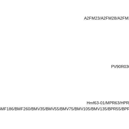
A2FM23/A2FM28/A2FM
PV90R03
Hmf63-01/MPR63/HPR
0/BMF186/BMF260/BMV35/BMV55/BMV75/BMV105/BMV135/BPR55/B