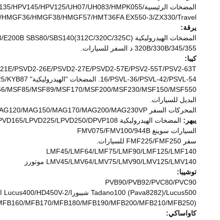
المضخات الرئيسية/Hitachi1100 HPV091/EX100/120-2/3/5/Ex200/EX220-2/3/HPV1-2/HPV105/HPV116/HPV118/HPV135/HPV145/HPV125/UH07/UH083/HMPK055
35/HMGF36/HMGF38/HMGF57/HMT36FA EX550-3/ZX330/Travel
يرقة:
المضخات الهيدروليكية SPK10/10/SPV10/10(E200B/MS180)/12G/14G/16G/120G/140G/215/225/235/245(963/973/993)/AP12/320/VRD63/E200B SBS80/SBS140(312C/320C/325C)
320B/330B/345/355 د السفر للسيارات.
كيبا:
16/PSVL-36/PSVL-42/PSVL-54. المضخات "الهيدروليكية" PSVK2-25/KYB87 الرئيسية.
6/MSF85/MSF89/MSF170/MSF200/MSF230/MSF150/MSF550
البديل للسيارات.
المحركات السفر MAG10/MAG12/MAG18/MAG26/MAG33/MAG44/MAG50/MAG85/MAG120/MAG150/MAG170/MAG200/MAG230VP
يبهر:
المضخات الهيدروليكية LPVD35/LPVD45/LPVD64/LPVD75/LPVD90/LPVD100/LPVD125/LPVD140/LPVD165/LPVD225/LPVD250/DPVP108
السيارات سوينغ FMV075/FMV100/944B
سفر FMF225/FMF250 للسيارات.
LMF45/LMF64/LMF75/LMF90/LMF125/LMF140
LMV45/LMV64/LMV75/LMV90/LMV125/LMV140 موتورز
توشيبا:
PVB90/PVB92/PVC80/PVC90
Tadano100 (Pava8282)/Lucus500 شيبورا/Lucus400/HD450V-2 المضخات.
0/MFB150/MFB160/MFB170/MFB180/MFB190/MFB200/MFB210/MFB250
كاواساكي: