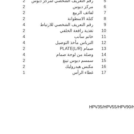
5
رقم التعريف الشخصي لمركز دبوس
2
6
مركز دبوس
2
7
لفائف الربيع
2
8
كتلة الاسطوانة
2
9
رقم التعريف الشخصي للارتباط
4
10
تغذية رافعة الخلفي
2
11
خاتم سأنب
4
12
الترباس مأخذ التوصيل
4
13
صمام PLATE(L/R)
2
14
وصلة من لوحة صمام
4
15
سمسم دبوس تينغ
2
16
مكبس هيدروليك
2
17
غطاء الرأس
1
HPV35/HPV55/HPV90/H