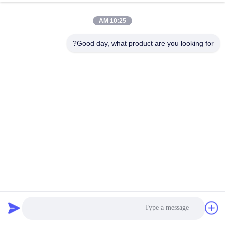
10:25 AM
Good day, what product are you looking for?
CAT 307 علبة غطاء الدلو 105-7253 حفرة هيدروليكية أسطوانة
إعادة بناء علبة عالية الأداء غطاء إصلاح دلو
حفار ختم صوف عدة
2025-06-04
19 المشاهدات