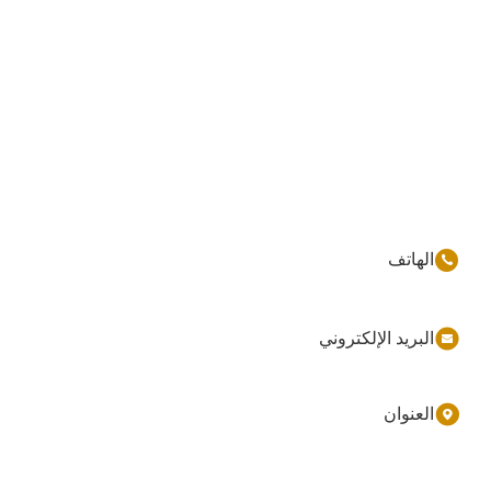
86-177-44909388
sales@ynfmachinery.com