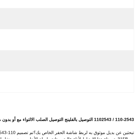
تعبئة YNF، تعبئة محايدة
وقت التسليم:
5-8 أيام عمل
شروط الدفع:
T/T، ويسترن يونيون
القدرة على العرض:
5000 مجموعة شهريا
إبراز:
, 
1102543 الارتباط الصلب
, 
1102543 التوصيل بالشريحة
وصف المنتج
تبحثين عن بديل موثوق به لربط شاشة الحفر الخاص بك؟تم تصميم 110-2543 (المعروف أيضا باسم 1102543) الارتباط الصلب التواء لتتناسب مع المواصفات الأصلية من نماذج كاتربيلر E312A، 312A ، 317