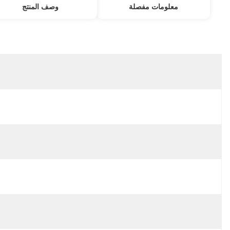
معلومات مفصلة
مكان المنشأ:
الصين
اسم العلامة التجارية:
YNF
إصدار الشهادات:
CE
رقم الموديل:
110-2543 1102543
رقم الجزء:
110-2543 1102543